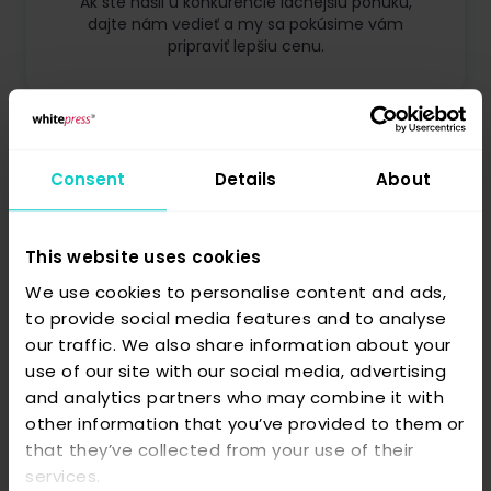
Ak ste našli u konkurencie lacnejšiu ponuku,
dajte nám vedieť a my sa pokúsime vám
pripraviť lepšiu cenu.
Overenie možností
Consent
Details
About
publikovania na portáli
Nenašli ste požadovaný portál v našej
platforme? Napíšte nám a my ho oslovíme na
This website uses cookies
spoluprácu, pričom sa budeme snažiť vybaviť
We use cookies to personalise content and ads,
vám čo najlepšie ceny. Platí aj pre zahraničné
to provide social media features and to analyse
portály.
our traffic. We also share information about your
use of our site with our social media, advertising
and analytics partners who may combine it with
other information that you’ve provided to them or
that they’ve collected from your use of their
services.